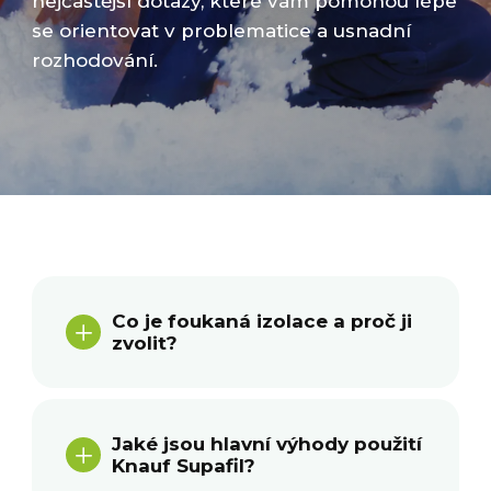
nejčastější dotazy, které vám pomohou lépe
se orientovat v problematice a usnadní
rozhodování.
Co je foukaná izolace a proč ji
L
zvolit?
Jaké jsou hlavní výhody použití
L
Knauf Supafil?