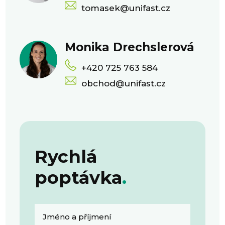
tomasek@unifast.cz
Monika Drechslerová
+420 725 763 584
obchod@unifast.cz
Rychlá
poptávka
.