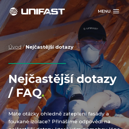
Úvod
/
Nejčastější dotazy
Nejčastější dotazy
/ FAQ
.
Máte otázky ohledně zateplení fasády a
foukané izolace? Přinášíme odpovědi na