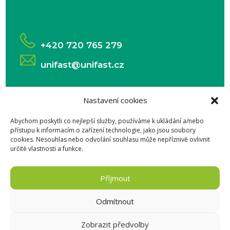
+420 720 765 279
unifast@unifast.cz
Nastavení cookies
Abychom poskytli co nejlepší služby, používáme k ukládání a/nebo
přístupu k informacím o zařízení technologie, jako jsou soubory
© 2025 Unifast solar s.r.o. | Tvorba
cookies. Nesouhlas nebo odvolání souhlasu může nepříznivě ovlivnit
určité vlastnosti a funkce.
webových stránek:
enjoyweb.
Příjmout
Zpracování osobních údajů
Odmítnout
Zobrazit předvolby