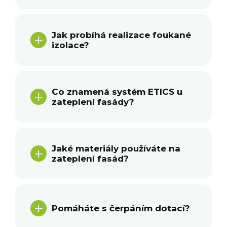
Jak probíhá realizace foukané
L
izolace?
Co znamená systém ETICS u
L
zateplení fasády?
Jaké materiály používáte na
L
zateplení fasád?
L
Pomáháte s čerpáním dotací?